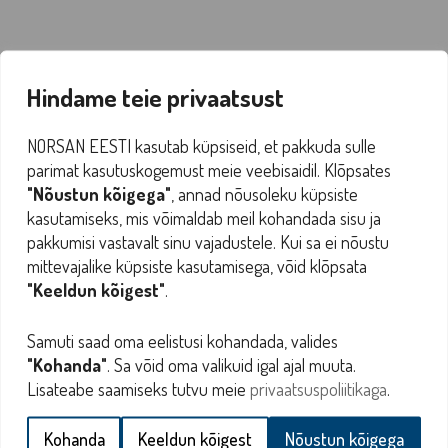
Hindame teie privaatsust
NORSAN EESTI kasutab küpsiseid, et pakkuda sulle
parimat kasutuskogemust meie veebisaidil. Klõpsates
"Nõustun kõigega"
, annad nõusoleku küpsiste
kasutamiseks, mis võimaldab meil kohandada sisu ja
pakkumisi vastavalt sinu vajadustele. Kui sa ei nõustu
mittevajalike küpsiste kasutamisega, võid klõpsata
"Keeldun kõigest"
.
Samuti saad oma eelistusi kohandada, valides
"Kohanda"
. Sa võid oma valikuid igal ajal muuta.
Lisateabe saamiseks tutvu meie
privaatsuspoliitikaga
.
Kohanda
Keeldun kõigest
Nõustun kõigega