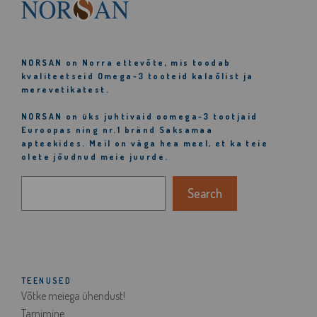
NORSAN
on Norra ettevõte, mis toodab
kvaliteetseid Omega-3 tooteid kalaõlist ja
merevetikatest.
NORSAN
on üks juhtivaid oomega-3 tootjaid
Euroopas ning nr.1 bränd Saksamaa
apteekides. Meil on väga hea meel, et ka teie
olete jõudnud meie juurde.
Otsi
Search
TEENUSED
Võtke meiega ühendust!
Tarnimine