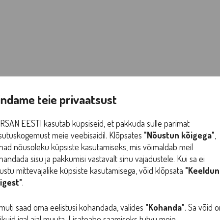
ALLAHINDLUS!
indame teie privaatsust
RSAN EESTI kasutab küpsiseid, et pakkuda sulle parimat
sutuskogemust meie veebisaidil. Klõpsates
"Nõustun kõigega"
,
nad nõusoleku küpsiste kasutamiseks, mis võimaldab meil
handada sisu ja pakkumisi vastavalt sinu vajadustele. Kui sa ei
ustu mittevajalike küpsiste kasutamisega, võid klõpsata
"Keeldun
igest"
.
muti saad oma eelistusi kohandada, valides
"Kohanda"
. Sa võid 
likuid igal ajal muuta. Lisateabe saamiseks tutvu meie