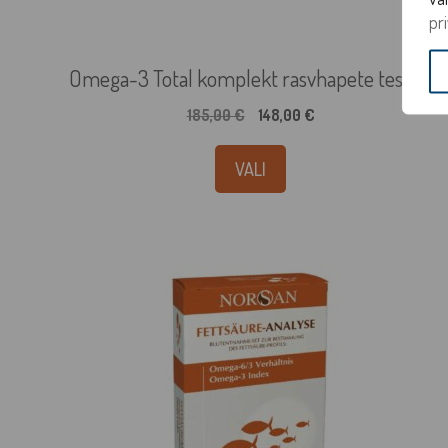
pr
Omega-3 Total komplekt rasvhapete testiga
Algne
Praegune
185,00
€
148,00
€
hind
hind
oli:
on:
VALI
185,00 €.
148,00 €.