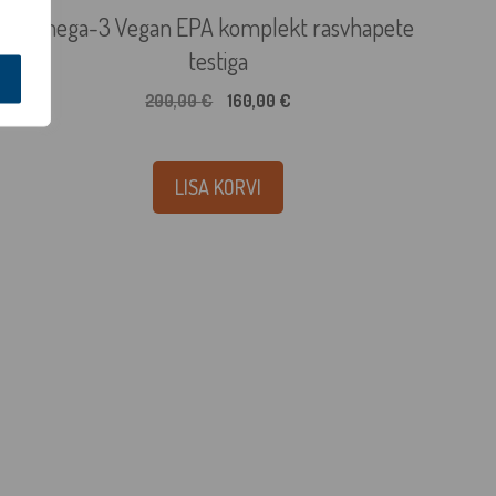
Omega-3 Vegan EPA komplekt rasvhapete
testiga
Algne
Praegune
200,00
€
160,00
€
hind
hind
oli:
on:
200,00 €.
160,00 €.
LISA KORVI