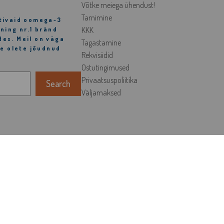
Võtke meiega ühendust!
Tarnimine
htivaid oomega-3
KKK
ning nr.1 bränd
es. Meil on väga
Tagastamine
ie olete jõudnud
Rekvisiidid
Ostutingimused
Privaatsuspoliitika
Search
Väljamaksed