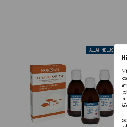
Sellel
ALLAHINDLUS!
H
tootel
on
NO
mitu
ka
varianti.
an
Valikuid
ko
saab
nõ
teha
kõ
tootelehel.
Sa
va