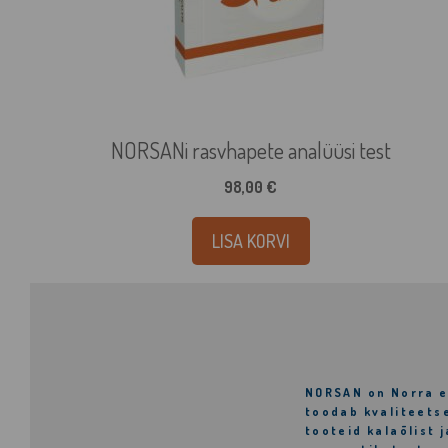
NORSANi rasvhapete analüüsi test
98,00
€
LISA KORVI
NORSAN
on Norra e
toodab kvaliteets
tooteid kalaõlist j