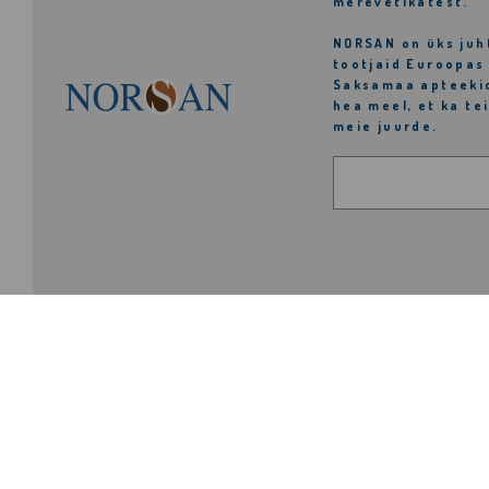
merevetikatest.
NORSAN
on üks ju
tootjaid Euroopas 
Saksamaa apteekid
hea meel, et ka te
meie juurde.
Otsi
© NORSAN 2026