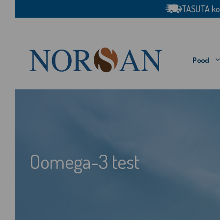
Skip
TASUTA koh
to
content
Pood
Oomega-3 test