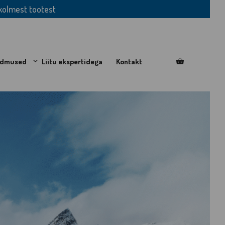
kolmest tootest
ndmused
Liitu ekspertidega
Kontakt