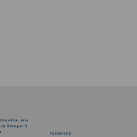
ttevõte, mis
eid Omega-3
a
TEENUSED