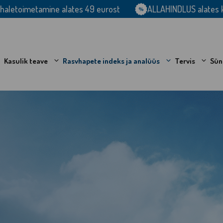
aletoimetamine alates 49 eurost
ALLAHINDLUS alates 
Kasulik teave
Rasvhapete indeks ja analüüs
Tervis
Sü