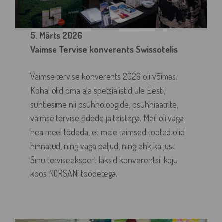
5. Märts 2026
Vaimse Tervise konverents Swissotelis
Vaimse tervise konverents 2026 oli võimas.
Kohal olid oma ala spetsialistid üle Eesti,
suhtlesime nii psühholoogide, psühhiaatrite,
vaimse tervise õdede ja teistega. Meil oli väga
hea meel tõdeda, et meie taimsed tooted olid
hinnatud, ning väga paljud, ning ehk ka just
Sinu terviseekspert läksid konverentsil koju
koos NORSANi toodetega.
Item added to cart.
CHECKOUT
0 items -
0,00
€