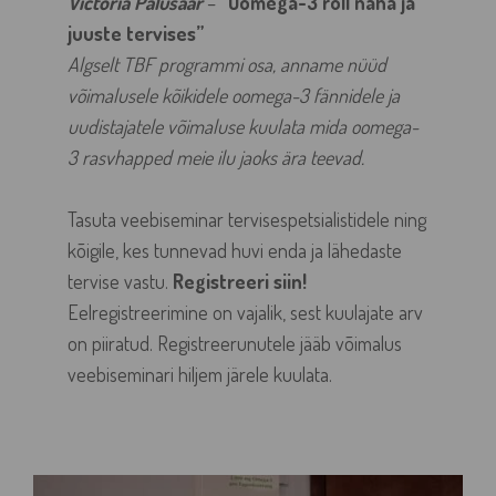
Victoria Palusaar
–
“Oomega-3 roll naha ja
juuste tervises”
Algselt TBF programmi osa, anname nüüd
võimalusele kõikidele oomega-3 fännidele ja
uudistajatele võimaluse kuulata mida oomega-
3 rasvhapped meie ilu jaoks ära teevad.
Tasuta veebiseminar tervisespetsialistidele ning
kõigile, kes tunnevad huvi enda ja lähedaste
tervise vastu.
Registreeri siin!
Eelregistreerimine on vajalik, sest kuulajate arv
on piiratud. Registreerunutele jääb võimalus
veebiseminari hiljem järele kuulata.