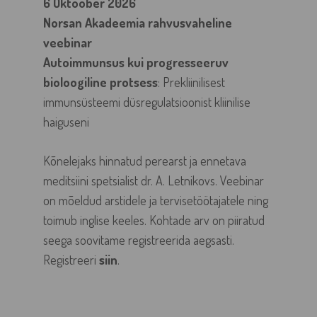
6 Oktoober 2026
Norsan Akadeemia rahvusvaheline
veebinar
Autoimmunsus kui progresseeruv
bioloogiline protsess
: Prekliinilisest
immunsüsteemi düsregulatsioonist kliinilise
haiguseni
Kõnelejaks hinnatud perearst ja ennetava
meditsiini spetsialist dr. A. Letnikovs. Veebinar
on mõeldud arstidele ja tervisetöötajatele ning
toimub inglise keeles. Kohtade arv on piiratud
seega soovitame registreerida aegsasti.
Registreeri
siin
.