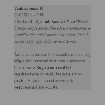
Veebiseminar III
26.03.2026 – 12:00
Pille Javed-
„Aju Toit. Kuidas? Mida? Miks?
Loengu käigus annab Pille edasi oma teadmisi ja
praktilisi nõuandeid, kuidas toitumisega toetada
aju tervist ja tugevdada vaimset tervist.
Tasuta veebiseminar tervisespetsialistidele ning
kõigile, kes tunnevad huvi enda ja lähedaste
tervise vastu.
Registreeri siin
!
Eel-
registreerimine on vajalik, kuulajate arv on
piiratud. Registreerinutel on võimalik
veebiseminari järel kuulata.