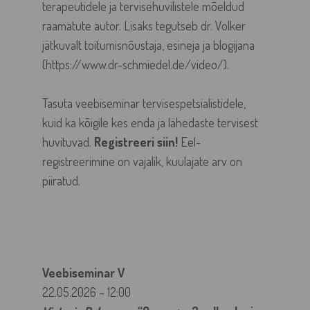
terapeutidele ja tervisehuvilistele mõeldud
raamatute autor. Lisaks tegutseb dr. Volker
jätkuvalt toitumisnõustaja, esineja ja blogijana
(https://www.dr-schmiedel.de/video/).
Tasuta veebiseminar tervisespetsialistidele,
kuid ka kõigile kes enda ja lähedaste tervisest
huvituvad.
Registreeri siin
!
Eel-
registreerimine on vajalik, kuulajate arv on
piiratud.
Veebiseminar V
22.05.2026 – 12:00