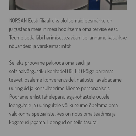
NORSAN Eesti filiaali üks olulisemaid eesmärke on
julgustada meie inimesi hoolitsema oma tervise eest.
Teeme seda läbi harimise, teavitamise, anname kasulikke
nõuandeid ja värskeimat infot.
Selleks proovime pakkuda oma saidil ja
sotsiaalvõrgustiku kontodel (IG, FB) kõige paremat
teavet, osaleme konverentsidel, näitustel, avaldadame
uuringuid ja konsulteerime kliente personaalselt.
Pöörame erilist tähelepanu asjakohastele uutele
loengutele ja uuringutele või kutsume õpetama oma
valdkonna spetsialiste, kes on nõus oma teadmisi ja
kogemusi jagama. Loengud on teile tasuta!