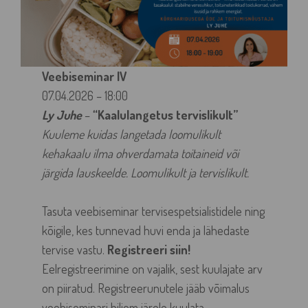
Veebiseminar IV
07.04.2026 – 18:00
Ly Juhe
–
“Kaalulangetus tervislikult”
Kuuleme kuidas langetada loomulikult
kehakaalu ilma ohverdamata toitaineid või
järgida lauskeelde. Loomulikult ja tervislikult.
Tasuta veebiseminar tervisespetsialistidele ning
kõigile, kes tunnevad huvi enda ja lähedaste
tervise vastu.
Registreeri siin!
Eelregistreerimine on vajalik, sest kuulajate arv
on piiratud. Registreerunutele jääb võimalus
veebiseminari hiljem järele kuulata.