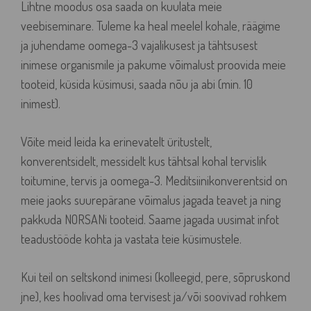
Lihtne moodus osa saada on kuulata meie
veebiseminare. Tuleme ka heal meelel kohale, räägime
ja juhendame oomega-3 vajalikusest ja tähtsusest
inimese organismile ja pakume võimalust proovida meie
tooteid, küsida küsimusi, saada nõu ja abi (min. 10
inimest).
Võite meid leida ka erinevatelt üritustelt,
konverentsidelt, messidelt kus tähtsal kohal tervislik
toitumine, tervis ja oomega-3. Meditsiinikonverentsid on
meie jaoks suurepärane võimalus jagada teavet ja ning
pakkuda NORSANi tooteid. Saame jagada uusimat infot
teadustööde kohta ja vastata teie küsimustele.
Kui teil on seltskond inimesi (kolleegid, pere, sõpruskond
jne), kes hoolivad oma tervisest ja/või soovivad rohkem