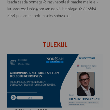
teada saada oomega-3 rasvhapetest, saatke meile e -
kiri aadressil info@norsan.ee või helistage +372 5564
5158 ja leiame kohtumiseks sobiva aja.
TULEKUL