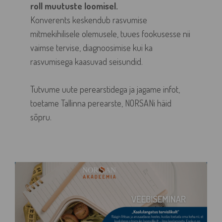
roll muutuste loomisel.
Konverents keskendub rasvumise
mitmekihilisele olemusele, tuues fookusesse nii
vaimse tervise, diagnoosimise kui ka
rasvumisega kaasuvad seisundid.
Tutvume uute perearstidega ja jagame infot,
toetame Tallinna perearste, NORSANi häid
sõpru.