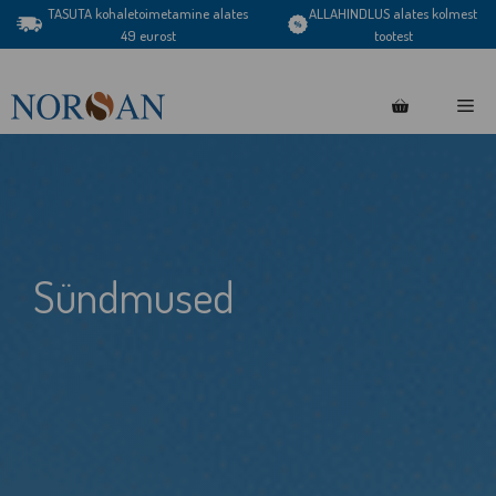
Skip
TASUTA kohaletoimetamine alates
ALLAHINDLUS alates kolmest
49 eurost
tootest
to
content
Me
Sündmused