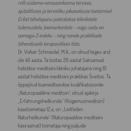
rolli südame‑veresoonkonna tervises,
ajutalitluses ja tervisliku pikaealisuse toetamisel.
Erilist tähelepanu pööratakse kliinilistele
tulemustele, biomarkeritele – nagu seda on
oomega‑3 indeks – ning nende praktilisele
tähendusele terapeutilises töös.
Dr. Volker Schmiedel, M.A., on olnud tegev arst
üle 40 aasta. Ta töötas 20 aastat Saksamaal
holistilise meditsiini kliiniku juhatajana ning 10
aastat holistilise meditsiini praktikas Šveitsis. Ta
õppejõud lisameditsiinilise kvalifikatsioonile
„Naturopaatiline meditsiin“, olnud ajakirja
„Erfahrungsheilkunde“ (Kogemusmeditsiin)
kaastoimetaja 12.a, on „Leitfaden
Naturheilkunde“ (Naturopaatilise meditsiini
käsiraamat) toimetaja ning paljude