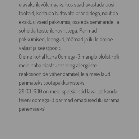
elavaks iluvõlumaaks, kus saad avastada uusi
tooteid, kohtuda tuttavate brändidega, nautida
eksklusiivseid pakkumisi, osaleda seminaridel ja
suhelda teiste iluhuvilistega. Parimad
pakkumised, loengud, töötoad ja ilu leidmine
väljast ja seestpoolt.
Oleme kohal kuna Oomega-3 mängib olulist rolli
meie naha elastsuses ning allergiliste
reaktsioonide vähendamisel, leia meie laud
parimateks tootepakkumisteks.
28.03 1630 on meie spetsialistid laval, et kanda
teieni oomega-3 parimad omadused ilu särama
panemiseks!