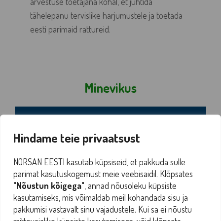
arvestuse toetajana kohal, et juhtida
tähelepanu tervislike harjumustele ja toetada
eesti parimaid rattureid.
Minevikus
Hindame teie privaatsust
NORSAN EESTI kasutab küpsiseid, et pakkuda sulle
parimat kasutuskogemust meie veebisaidil. Klõpsates
"Nõustun kõigega"
, annad nõusoleku küpsiste
kasutamiseks, mis võimaldab meil kohandada sisu ja
pakkumisi vastavalt sinu vajadustele. Kui sa ei nõustu
mittevajalike küpsiste kasutamisega, võid klõpsata