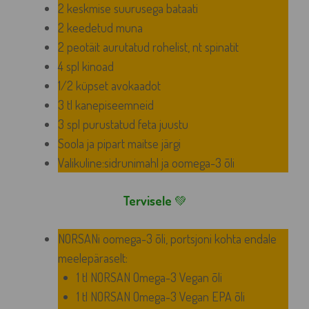
2 keskmise suurusega bataati
2 keedetud muna
2 peotäit aurutatud rohelist, nt spinatit
4 spl kinoad
1/2 küpset avokaadot
3 tl kanepiseemneid
3 spl purustatud feta juustu
Soola ja pipart maitse järgi
Valikuline:sidrunimahl ja oomega-3 õli
Tervisele
💚
NORSANi oomega-3 õli, portsjoni kohta endale
meelepäraselt:
1 tl
NORSAN Omega-3 Vegan õli
1 tl NORSAN Omega-3 Vegan EPA õli