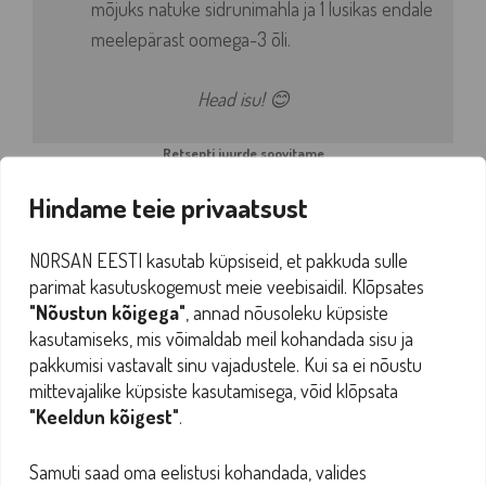
mõjuks natuke sidrunimahla ja 1 lusikas endale
meelepärast oomega-3 õli.
Head isu! 😊
Retsepti juurde soovitame
Hindame teie privaatsust
NORSAN EESTI kasutab küpsiseid, et pakkuda sulle
parimat kasutuskogemust meie veebisaidil. Klõpsates
"Nõustun kõigega"
, annad nõusoleku küpsiste
Omega-3 Total, õli,
kasutamiseks, mis võimaldab meil kohandada sisu ja
Omega-3 Vegan, õli,
pakkumisi vastavalt sinu vajadustele. Kui sa ei nõustu
200 ml
mittevajalike küpsiste kasutamisega, võid klõpsata
100 ml
29,00
€
"Keeldun kõigest"
.
31,00
€
VALI
LISA KORVI
Samuti saad oma eelistusi kohandada, valides