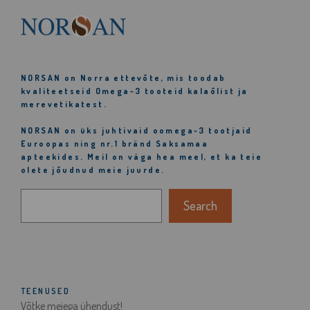
NORSAN
on Norra ettevõte, mis toodab
kvaliteetseid Omega-3 tooteid kalaõlist ja
merevetikatest.
NORSAN
on üks juhtivaid oomega-3 tootjaid
Euroopas ning nr.1 bränd Saksamaa
apteekides. Meil on väga hea meel, et ka teie
olete jõudnud meie juurde.
Otsi
Search
TEENUSED
Võtke meiega ühendust!