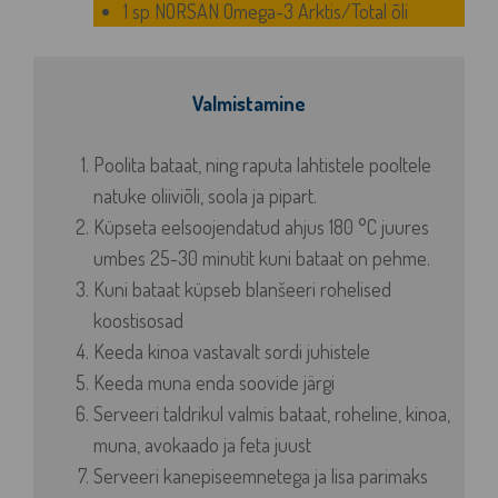
1 sp
NORSAN Omega-3 Arktis/Total õli
Valmistamine
Poolita bataat, ning raputa lahtistele pooltele
natuke oliiviõli, soola ja pipart.
Küpseta eelsoojendatud ahjus 180 °C juures
umbes 25-30 minutit kuni bataat on pehme.
Kuni bataat küpseb blanšeeri rohelised
koostisosad
Keeda kinoa vastavalt sordi juhistele
Keeda muna enda soovide järgi
Serveeri taldrikul valmis bataat, roheline, kinoa,
muna, avokaado ja feta juust
Serveeri kanepiseemnetega ja lisa parimaks