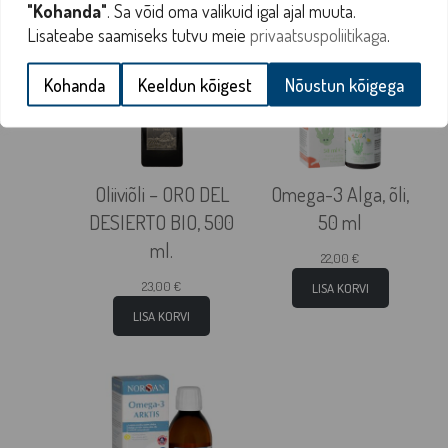
"Kohanda"
. Sa võid oma valikuid igal ajal muuta.
Lisateabe saamiseks tutvu meie
privaatsuspoliitikaga
.
Kohanda
Keeldun kõigest
Nõustun kõigega
Oliiviõli – ORO DEL
Omega-3 Alga, õli,
DESIERTO BIO, 500
50 ml
ml.
22,00
€
23,00
€
LISA KORVI
LISA KORVI