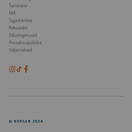
Tarnimine
KKK
Tagastamine
Rekvisiidid
Ostutingimused
Privaatsuspoliitika
Väljamaksed
© NORSAN 2026