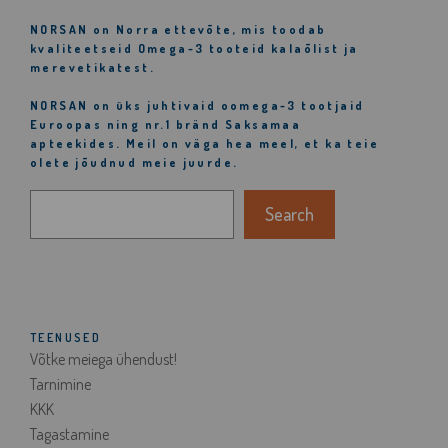
NORSAN
on Norra ettevõte, mis toodab
kvaliteetseid Omega-3 tooteid kalaõlist ja
merevetikatest.
NORSAN
on üks juhtivaid oomega-3 tootjaid
Euroopas ning nr.1 bränd Saksamaa
apteekides. Meil on väga hea meel, et ka teie
olete jõudnud meie juurde.
Otsi
Search
TEENUSED
Võtke meiega ühendust!
Tarnimine
KKK
Tagastamine