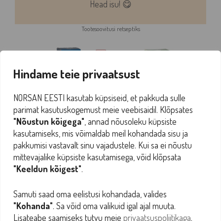
Head isu! 😋
Tootesoovitusi retseptiks
Hindame teie privaatsust
NORSAN EESTI kasutab küpsiseid, et pakkuda sulle
parimat kasutuskogemust meie veebisaidil. Klõpsates
Omega-3 Total, õli,
"Nõustun kõigega"
, annad nõusoleku küpsiste
Omega-3 Vegan, õli,
200 ml
kasutamiseks, mis võimaldab meil kohandada sisu ja
100 ml
pakkumisi vastavalt sinu vajadustele. Kui sa ei nõustu
29,00
€
mittevajalike küpsiste kasutamisega, võid klõpsata
31,00
€
VALI
"Keeldun kõigest"
.
LISA KORVI
Samuti saad oma eelistusi kohandada, valides
"Kohanda"
. Sa võid oma valikuid igal ajal muuta.
Lisateabe saamiseks tutvu meie
privaatsuspoliitikaga
.