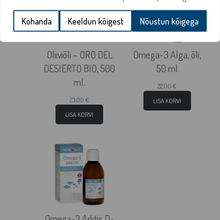
Kohanda
Keeldun kõigest
Nõustun kõigega
Oliiviõli – ORO DEL
Omega-3 Alga, õli,
DESIERTO BIO, 500
50 ml
ml.
22,00
€
23,00
€
LISA KORVI
LISA KORVI
Omega-3 Arktis D-