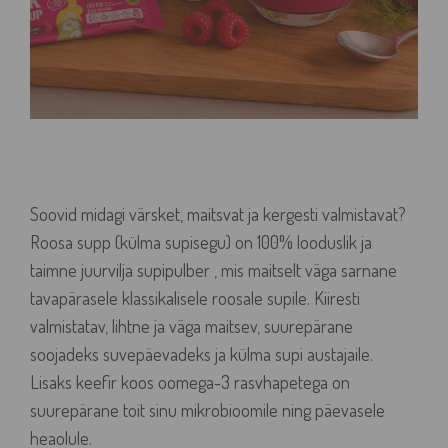
Soovid midagi värsket, maitsvat ja kergesti valmistavat?
Roosa supp (külma supisegu) on 100% looduslik ja
taimne juurvilja supipulber , mis maitselt väga sarnane
tavapärasele klassikalisele roosale supile. Kiiresti
valmistatav, lihtne ja väga maitsev, suurepärane
soojadeks suvepäevadeks ja külma supi austajaile.
Lisaks keefir koos oomega-3 rasvhapetega on
suurepärane toit sinu mikrobioomile ning päevasele
heaolule.