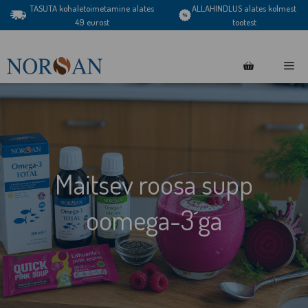
Skip
TASUTA kohaletoimetamine alates
ALLAHINDLUS alates kolmest
49 eurost
tootest
to
content
Me
Maitsev roosa supp
oomega-3´ga