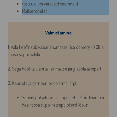
röstituid või värskeid seemneid
Maitserohelist
Valmistamine
1. Vala keefir sobivasse anumasse, lisa oomega-3 õli ja
roosa suppi pakike.
2. Sega hoolikalt läbi ja lisa maitse järgi soola ja pipart.
3. Kaunista ja garneeri enda silma järgi
Soovid põhjalikumalt suppi teha ?
Siit leiad ühe
hea roosa suppi retsepti otsast lõpuni