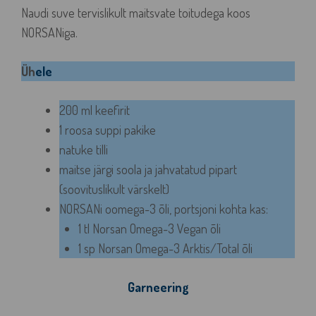
Naudi suve tervislikult maitsvate toitudega koos
NORSANiga.
Üh
ele
200 ml keefirit
1 roosa suppi pakike
natuke tilli
maitse järgi soola ja jahvatatud pipart
(soovituslikult värskelt)
NORSANi oomega-3 õli, portsjoni kohta kas:
1 tl Norsan Omega-3 Vegan õli
1 sp Norsan Omega-3 Arktis/Total õli
Garneering